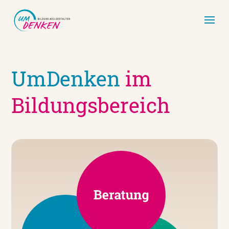
UmDenken
im
Bildungs­bereich